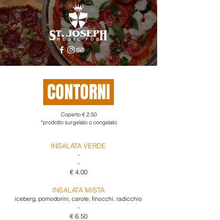
CONTORNI
Coperto € 2.50
*prodotto surgelato o congelato
INSALATA VERDE
-
-
€ 4.00
INSALATA MISTA
iceberg, pomodorini, carote, finocchi, radicchio
-
€ 6.50