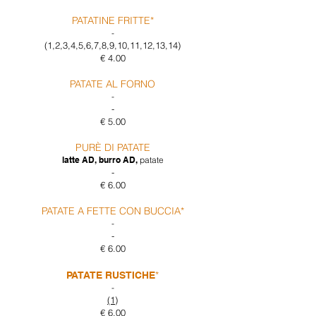
PATATINE FRITTE*
-
​(1,2,3,4,5,6,7,8,9,10,11,12,13,14)
€ 4.00
PATATE AL FORNO
-
-
€ 5.00
PURÈ DI PATATE
latte AD, burro AD,
patate
-
€ 6.00
PATATE A FETTE CON BUCCIA*
-
-
€ 6.00
*
PATATE RUSTICHE
-
(1)
€ 6.00