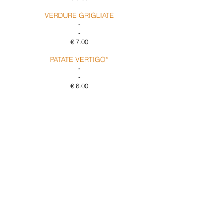
VERDURE GRIGLIATE
-
-
€ 7.00
PATATE VERTIGO*
-
-
€ 6.00
ARROSTICINI DI PECORA*
(6 PZ)
-
-
€ 8.00
PROVOLA AFFUMICATA ARROSTO
-
(7)
€ 6.00
MELANZANE ALLA
PARMIGIANA
-
(7)
€ 6.00