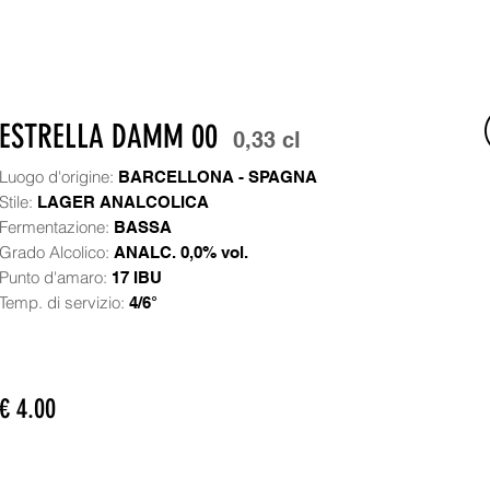
ESTRELLA DAMM 00
0,33 cl
Luogo d'origine:
BARCELLONA - SPAGNA
Stile:
LAGER ANALCOLICA
Fermentazione:
BASSA
Grado Alcolico:
ANALC. 0,0% vol.
Punto d'amaro:
17 IBU
Temp. di servizio:
4/6°
€ 4.00