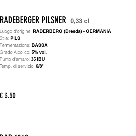
RADEBERGER PILSNER
0,33 cl
Luogo d'origine:
RADERBERG (Dresda) - GERMANIA
Stile:
PILS
Fermentazione:
BASSA
Grado Alcolico:
5% vol.
Punto d'amaro:
35 IBU
Temp. di servizio:
6/8°
€ 3.50