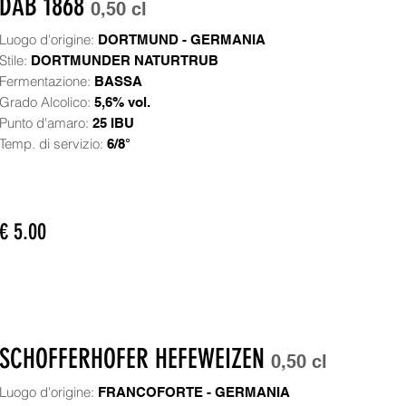
DAB 1868
0,50 cl
Luogo d'origine:
DORTMUND - GERMANIA
Stile:
DORTMUNDER NATURTRUB
Fermentazione:
BASSA
Grado Alcolico:
5,6% vol.
Punto d'amaro:
25 IBU
Temp. di servizio:
6/8°
€ 5.00
SCHOFFERHOFER HEFEWEIZEN
0,50 cl
Luogo d'origine:
FRANCOFORTE - GERMANIA