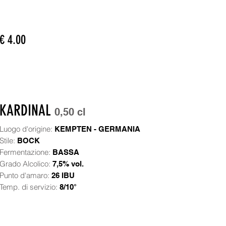
€ 4.00
KARDINAL
0,50 cl
Luogo d'origine:
KEMPTEN - GERMANIA
Stile:
BOCK
Fermentazione:
BASSA
Grado Alcolico:
7,5% vol.
Punto d'amaro:
26 IBU
Temp. di servizio:
8/10°