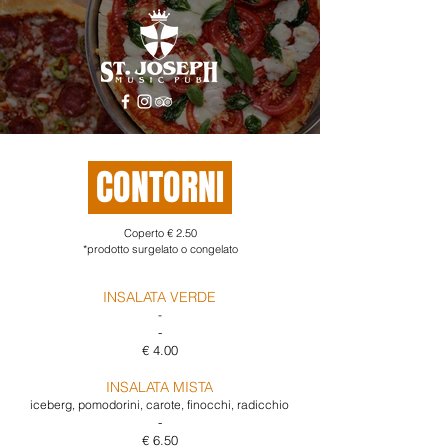
CONTORNI
Coperto € 2.50
*prodotto surgelato o congelato
INSALATA VERDE
-
-
€ 4.00
INSALATA MISTA
iceberg, pomodorini, carote, finocchi, radicchio
-
€ 6.50