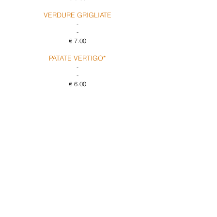
VERDURE GRIGLIATE
-
-
€ 7.00
PATATE VERTIGO*
-
-
€ 6.00
ARROSTICINI DI PECORA*
(6 PZ)
-
-
€ 8.00
PROVOLA AFFUMICATA ARROSTO
-
(7)
€ 6.00
MELANZANE ALLA
PARMIGIANA
-
(7)
€ 6.00