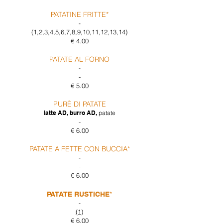
PATATINE FRITTE*
-
​(1,2,3,4,5,6,7,8,9,10,11,12,13,14)
€ 4.00
PATATE AL FORNO
-
-
€ 5.00
PURÈ DI PATATE
latte AD, burro AD,
patate
-
€ 6.00
PATATE A FETTE CON BUCCIA*
-
-
€ 6.00
*
PATATE RUSTICHE
-
(1)
€ 6.00