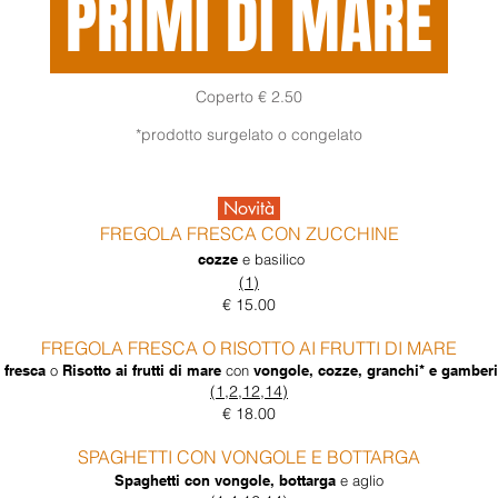
PRIMI DI MARE
Coperto € 2.50
*prodotto surgelato o congelato
Novità
FREGOLA FRESCA CON ZUCCHINE
cozze
e basilico
(1)
€ 15.00
FREGOLA
FRESCA
O RISOTTO AI FRUTTI DI MARE
 fresca
o
Risotto ai frutti di mare
con
vongole, cozze, granchi* e gamber
(1,2,12,14)
€ 18.00
SPAGHETTI CON VONGOLE E BOTTARGA
Spaghetti con vongole, bottarga
e aglio