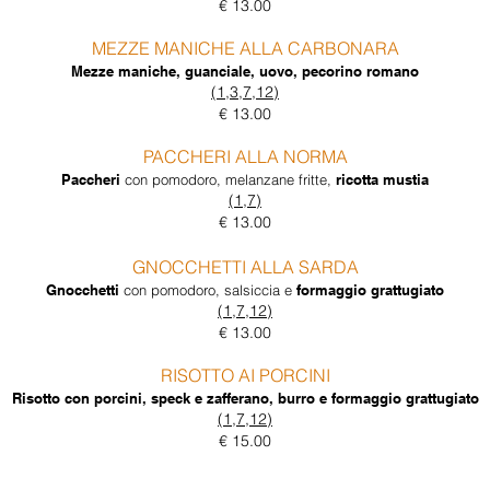
€ 13.00
MEZZE MANICHE ALLA CARBONARA
Mezze maniche, guanciale, uovo, pecorino romano
(1,3,7,12)
€ 13.00
PACCHERI ALLA NORMA
Paccheri
con pomodoro, melanzane fritte,
ricotta mustia
(1,7)
€ 13.00
GNOCCHETTI ALLA SARDA
Gnocchetti
con pomodoro, salsiccia e
formaggio grattugiato
(1,7,12)
€ 13.00
RISOTTO AI PORCINI
Risotto con porcini, speck e zafferano, burro e formaggio grattugiato
(1,7,12)
€ 15.00