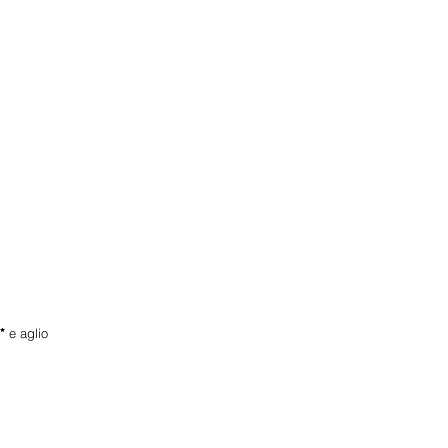
i*
e aglio