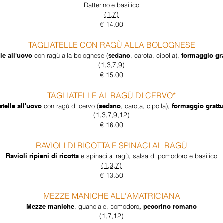
Datterino e basilico
(1,7)
€ 14.00
TAGLIATELLE CON RAGÙ ALLA BOLOGNESE
lle all'uovo
con ragù alla bolognese (
sedano
, carota, cipolla),
formaggio gra
(1,3,7,9)
€ 15.00
TAGLIATELLE AL RAGÙ DI CERVO*
atelle all'uovo
con ragù di cervo (
sedano
, carota, cipolla),
formaggio grattu
(1,3,7,9,12)
€ 16.00
RAVIOLI DI RICOTTA E SPINACI AL RAGÙ
Ravioli ripieni di ricotta
e spinaci al ragù, salsa di pomodoro e basilico
(1,3,7)
€ 13.50
MEZZE MANICHE ALL'AMATRICIANA
Mezze maniche
, guanciale, pomodoro
, pecorino romano
(1,7,12)