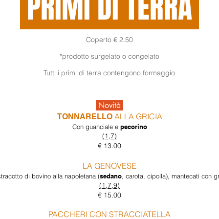
PRIMI DI TERRA
Coperto € 2.50
*prodotto surgelato o congelato
Tutti i primi di terra contengono formaggio
Novità
ALLA GRICIA
TONNARELLO
Con guanciale e
pecorino
(1,7)
€ 13.00
LA GENOVESE
stracotto di bovino alla napoletana (
sedano
, carota, cipolla), mantecati con g
(1,7,9)
€ 15.00
PACCHERI CON STRACCIATELLA