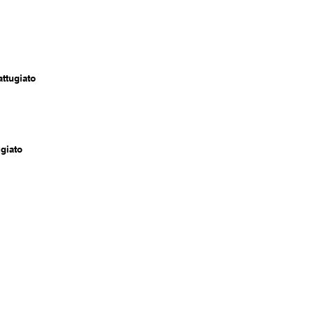
ttugiato
giato