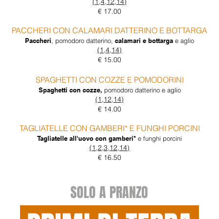
(1,4,12,14)
€ 17.00
PACCHERI CON CALAMARI DATTERINO E BOTTARGA
Paccheri
, pomodoro datterino,
calamari e bottarga
e aglio
(1,4,14)
€ 15.00
SPAGHETTI CON COZZE E POMODORINI
Spaghetti con cozze,
pomodoro datterino
e aglio
(1,12,14)
€ 14.00
TAGLIATELLE CON GAMBERI* E FUNGHI PORCINI
Tagliatelle all'uovo con gamberi*
e funghi porcini
(1,2,3,12,14)
€ 16.50
SOLO A PRANZO