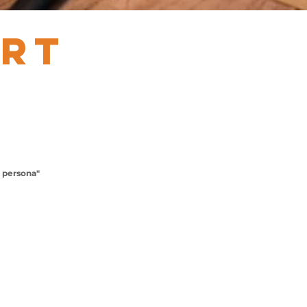
ERT
a persona"