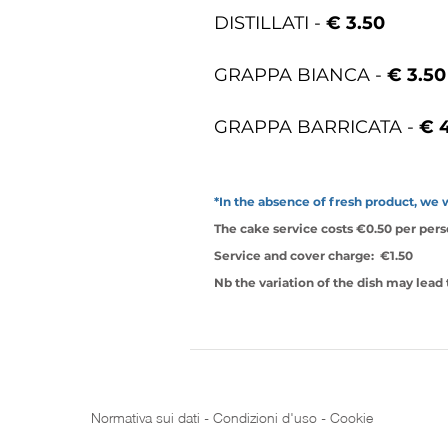
DISTILLATI -
€ 3.50
GRAPPA BIANCA -
€ 3.50
GRAPPA BARRICATA -
€ 
*In the absence of fresh product, we w
The cake service costs €0.50 per pers
Service and cover charge:
€1.50
Nb the variation of the dish may lead t
Normativa sui dati
-
Condizioni d'uso
-
Cookie