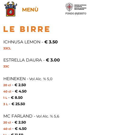
MENÙ
FONDO (R)ESISTO
LE BIRRE
ICHNUSA LEMON -
€ 3.50
33CL
ESTRELLA DAURA -
€ 3.00
33C
HEINEKEN -
Vol Alc. % 5,0
-
€ 2.50
20 cl
-
€ 4.50
40 cl
-
€ 8
.5
0
1 L
-
€ 25
.5
0
3 L
MC FARLAND -
Vol Alc. % 5,6
-
€ 2.50
20 cl
-
€ 4.50
40 cl
-
€ 11
.5
0