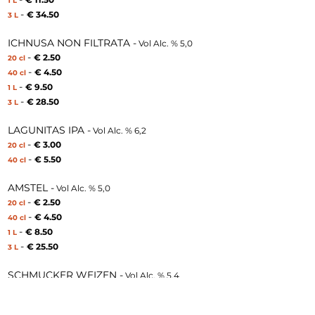
1 L
-
€ 34
.5
0
3 L
ICHNUSA NON FILTRATA -
Vol Alc. % 5,0
-
€ 2.50
20 cl
-
€ 4.50
40 cl
-
€ 9
.5
0
1 L
-
€ 28
.5
0
3 L
LAGUNITAS IPA -
Vol Alc. % 6,2
-
€ 3.00
20 cl
-
€ 5.50
40 cl
AMSTEL -
Vol Alc. % 5,0
-
€ 2.50
20 cl
-
€ 4.50
40 cl
-
€ 8
.5
0
1 L
-
€ 25
.5
0
3 L
SCHMUCKER WEIZEN -
Vol Alc. % 5,4
-
€ 3.00
30 cl
-
€ 5.50
50 cl